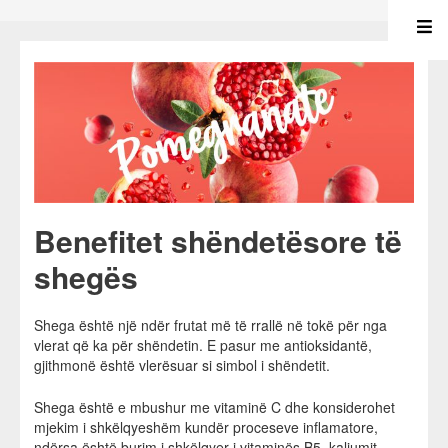
Benefitet shëndetësore të
shegës
Shega është një ndër frutat më të rrallë në tokë për nga
vlerat që ka për shëndetin. E pasur me antioksidantë,
gjithmonë është vlerësuar si simbol i shëndetit.
Shega është e mbushur me vitaminë C dhe konsiderohet
mjekim i shkëlqyeshëm kundër proceseve inflamatore,
ndërsa është burim i shkëlqyer i vitaminës B5, kaliumit,