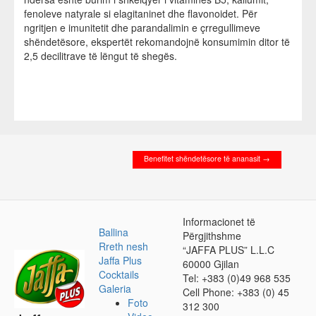
fenoleve natyrale si elagitaninet dhe flavonoidet. Për
ngritjen e imunitetit dhe parandalimin e çrregullimeve
shëndetësore, ekspertët rekomandojnë konsumimin ditor të
2,5 decilitrave të lëngut të shegës.
P
F
E
P
N
i
a
m
r
d
n
c
a
i
a
t
e
i
n
j
Benefitet shëndetësore të ananasit
→
e
b
l
t
e
r
o
n
e
o
i
Informacionet të
Ballina
Përgjithshme
s
k
m
Rreth nesh
“JAFFA PLUS” L.L.C
t
e
Jaffa Plus
60000 Gjilan
Cocktails
Tel: +383 (0)49 968 535
t
Galeria
Cell Phone: +383 (0) 45
ë
Foto
312 300